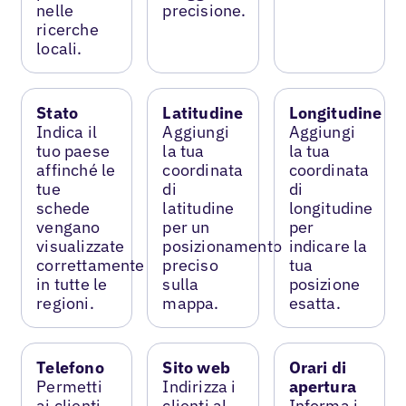
nelle
precisione.
ricerche
locali.
Stato
Latitudine
Longitudine
Indica il
Aggiungi
Aggiungi
tuo paese
la tua
la tua
affinché le
coordinata
coordinata
tue
di
di
schede
latitudine
longitudine
vengano
per un
per
visualizzate
posizionamento
indicare la
correttamente
preciso
tua
in tutte le
sulla
posizione
regioni.
mappa.
esatta.
Telefono
Sito web
Orari di
Permetti
Indirizza i
apertura
ai clienti
clienti al
Informa i