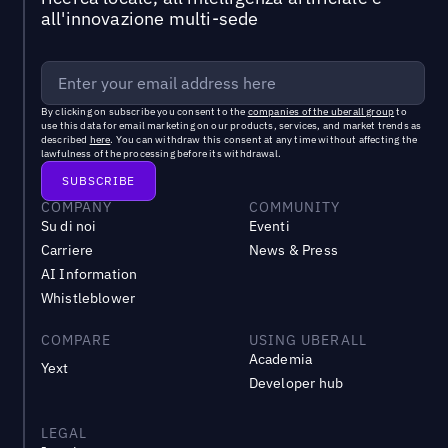
all'innovazione multi-sede
By clicking on subscribe you consent to the
companies of the uberall group
to
use this data for email marketing on our products, services, and market trends as
described
here
. You can withdraw this consent at any time without affecting the
lawfulness of the processing before its withdrawal.
COMPANY
COMMUNITY
Su di noi
Eventi
Carriere
News & Press
AI Information
Whistleblower
COMPARE
USING UBERALL
Academia
Yext
Developer hub
LEGAL