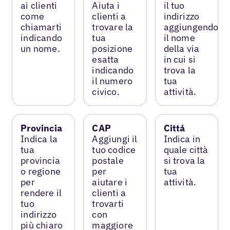
ai clienti
Aiuta i
il tuo
come
clienti a
indirizzo
chiamarti
trovare la
aggiungendo
indicando
tua
il nome
un nome.
posizione
della via
esatta
in cui si
indicando
trova la
il numero
tua
civico.
attività.
Provincia
CAP
Cittá
Indica la
Aggiungi il
Indica in
tua
tuo codice
quale città
provincia
postale
si trova la
o regione
per
tua
per
aiutare i
attività.
rendere il
clienti a
tuo
trovarti
indirizzo
con
più chiaro
maggiore