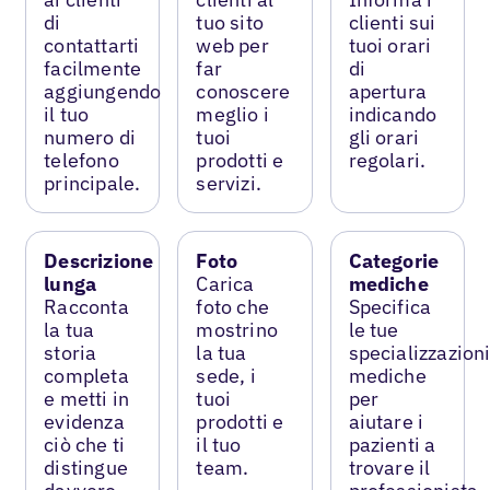
di
tuo sito
clienti sui
contattarti
web per
tuoi orari
facilmente
far
di
aggiungendo
conoscere
apertura
il tuo
meglio i
indicando
numero di
tuoi
gli orari
telefono
prodotti e
regolari.
principale.
servizi.
Descrizione
Foto
Categorie
lunga
Carica
mediche
Racconta
foto che
Specifica
la tua
mostrino
le tue
storia
la tua
specializzazion
completa
sede, i
mediche
e metti in
tuoi
per
evidenza
prodotti e
aiutare i
ciò che ti
il tuo
pazienti a
distingue
team.
trovare il