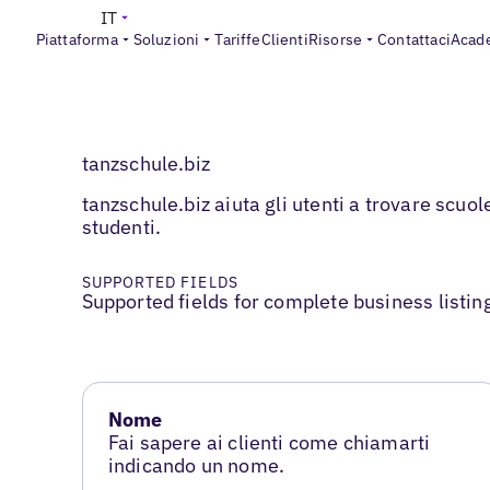
IT
Piattaforma
Soluzioni
Tariffe
Clienti
Risorse
Contattaci
Acad
tanzschule.biz
tanzschule.biz aiuta gli utenti a trovare scuol
studenti.
SUPPORTED FIELDS
Supported fields for complete business listin
Nome
Fai sapere ai clienti come chiamarti
indicando un nome.