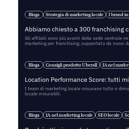
Blogs
Strategia di marketing locale
I brand in
Abbiamo chiesto a 300 franchising ch
Gli affiliati sono più avanti della sede centrale 
marketing per franchising, supportato da nuovi da
Blogs
Consigli prodotto Uberall
IA nel market
Location Performance Score: tutti m
I team di marketing locale misurano tutto e dimo
locale misurabili.
Blogs
IA nel marketing locale
SEO locale
So