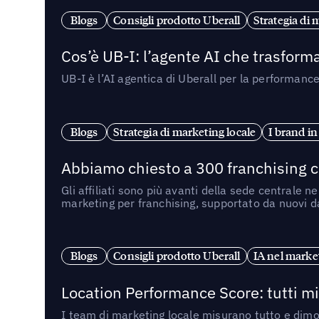
Blogs
Consigli prodotto Uberall
Strategia di 
Cos’è UB-I: l’agente AI che trasforma
UB-I è l’AI agentica di Uberall per la performanc
Blogs
Strategia di marketing locale
I brand in
Abbiamo chiesto a 300 franchising ch
Gli affiliati sono più avanti della sede centrale 
marketing per franchising, supportato da nuovi da
Blogs
Consigli prodotto Uberall
IA nel market
Location Performance Score: tutti m
I team di marketing locale misurano tutto e dimo