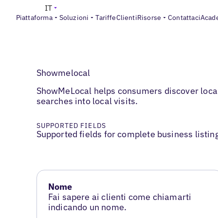
IT
Piattaforma
Soluzioni
Tariffe
Clienti
Risorse
Contattaci
Acad
Showmelocal
ShowMeLocal helps consumers discover local b
searches into local visits.
SUPPORTED FIELDS
Supported fields for complete business listin
Nome
Fai sapere ai clienti come chiamarti
indicando un nome.