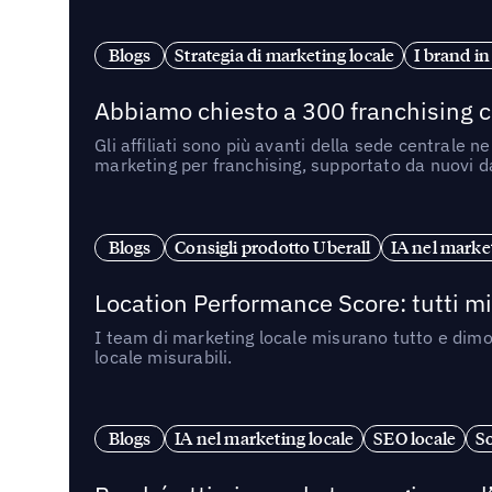
Blogs
Strategia di marketing locale
I brand in
Abbiamo chiesto a 300 franchising ch
Gli affiliati sono più avanti della sede centrale 
marketing per franchising, supportato da nuovi da
Blogs
Consigli prodotto Uberall
IA nel market
Location Performance Score: tutti m
I team di marketing locale misurano tutto e dimo
locale misurabili.
Blogs
IA nel marketing locale
SEO locale
So