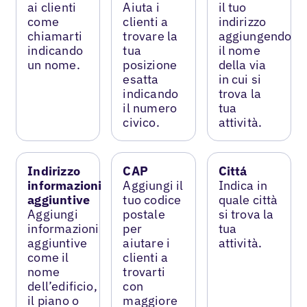
ai clienti
Aiuta i
il tuo
come
clienti a
indirizzo
chiamarti
trovare la
aggiungendo
indicando
tua
il nome
un nome.
posizione
della via
esatta
in cui si
indicando
trova la
il numero
tua
civico.
attività.
Indirizzo
CAP
Cittá
informazioni
Aggiungi il
Indica in
aggiuntive
tuo codice
quale città
Aggiungi
postale
si trova la
informazioni
per
tua
aggiuntive
aiutare i
attività.
come il
clienti a
nome
trovarti
dell’edificio,
con
il piano o
maggiore