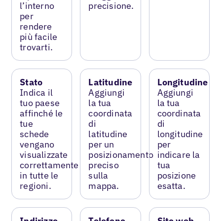
l’interno
precisione.
per
rendere
più facile
trovarti.
Stato
Latitudine
Longitudine
Indica il
Aggiungi
Aggiungi
tuo paese
la tua
la tua
affinché le
coordinata
coordinata
tue
di
di
schede
latitudine
longitudine
vengano
per un
per
visualizzate
posizionamento
indicare la
correttamente
preciso
tua
in tutte le
sulla
posizione
regioni.
mappa.
esatta.
Indirizzo
Telefono
Sito web