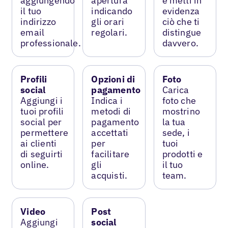
aggiungendo
apertura
e metti in
il tuo
indicando
evidenza
indirizzo
gli orari
ciò che ti
email
regolari.
distingue
professionale.
davvero.
Profili
Opzioni di
Foto
social
pagamento
Carica
Aggiungi i
Indica i
foto che
tuoi profili
metodi di
mostrino
social per
pagamento
la tua
permettere
accettati
sede, i
ai clienti
per
tuoi
di seguirti
facilitare
prodotti e
online.
gli
il tuo
acquisti.
team.
Video
Post
Aggiungi
social