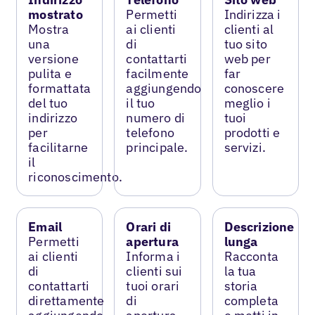
mostrato
Permetti
Indirizza i
Mostra
ai clienti
clienti al
una
di
tuo sito
versione
contattarti
web per
pulita e
facilmente
far
formattata
aggiungendo
conoscere
del tuo
il tuo
meglio i
indirizzo
numero di
tuoi
per
telefono
prodotti e
facilitarne
principale.
servizi.
il
riconoscimento.
Email
Orari di
Descrizione
Permetti
apertura
lunga
ai clienti
Informa i
Racconta
di
clienti sui
la tua
contattarti
tuoi orari
storia
direttamente
di
completa