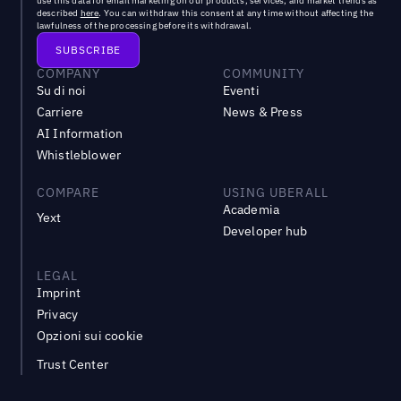
use this data for email marketing on our products, services, and market trends as
described
here
. You can withdraw this consent at any time without affecting the
lawfulness of the processing before its withdrawal.
COMPANY
COMMUNITY
Su di noi
Eventi
Carriere
News & Press
AI Information
Whistleblower
COMPARE
USING UBERALL
Academia
Yext
Developer hub
LEGAL
Imprint
Privacy
Opzioni sui cookie
Trust Center