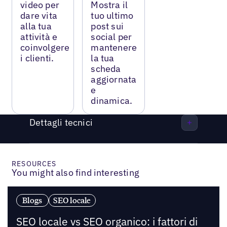
video per
Mostra il
dare vita
tuo ultimo
alla tua
post sui
attività e
social per
coinvolgere
mantenere
i clienti.
la tua
scheda
aggiornata
e
dinamica.
Dettagli tecnici
RESOURCES
You might also find interesting
Blogs
SEO locale
SEO locale vs SEO organico: i fattori di