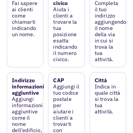
Fai sapere
civico
Completa
ai clienti
Aiuta i
il tuo
come
clienti a
indirizzo
chiamarti
trovare la
aggiungendo
indicando
tua
il nome
un nome.
posizione
della via
esatta
in cui si
indicando
trova la
il numero
tua
civico.
attività.
Indirizzo
CAP
Cittá
informazioni
Aggiungi il
Indica in
aggiuntive
tuo codice
quale città
Aggiungi
postale
si trova la
informazioni
per
tua
aggiuntive
aiutare i
attività.
come il
clienti a
nome
trovarti
dell’edificio,
con