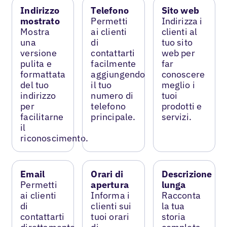
Indirizzo
Telefono
Sito web
mostrato
Permetti
Indirizza i
Mostra
ai clienti
clienti al
una
di
tuo sito
versione
contattarti
web per
pulita e
facilmente
far
formattata
aggiungendo
conoscere
del tuo
il tuo
meglio i
indirizzo
numero di
tuoi
per
telefono
prodotti e
facilitarne
principale.
servizi.
il
riconoscimento.
Email
Orari di
Descrizione
Permetti
apertura
lunga
ai clienti
Informa i
Racconta
di
clienti sui
la tua
contattarti
tuoi orari
storia