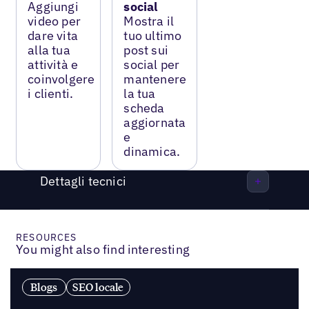
Aggiungi
social
video per
Mostra il
dare vita
tuo ultimo
alla tua
post sui
attività e
social per
coinvolgere
mantenere
i clienti.
la tua
scheda
aggiornata
e
dinamica.
Dettagli tecnici
RESOURCES
You might also find interesting
Blogs
SEO locale