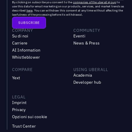
By clicking on subscribe you consent to the
companies of the uberall group
to
use this data for email marketing on our products, services, and market trends as
described
here
. You can withdraw this consent at any time without affecting the
lawfulness of the processing before its withdrawal.
COMPANY
COMMUNITY
Su di noi
Eventi
Carriere
News & Press
AI Information
Whistleblower
COMPARE
USING UBERALL
Academia
Yext
Developer hub
LEGAL
Imprint
Privacy
Opzioni sui cookie
Trust Center