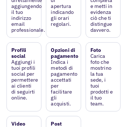
direttamente
di
completa
aggiungendo
apertura
e metti in
il tuo
indicando
evidenza
indirizzo
gli orari
ciò che ti
email
regolari.
distingue
professionale.
davvero.
Profili
Opzioni di
Foto
social
pagamento
Carica
Aggiungi i
Indica i
foto che
tuoi profili
metodi di
mostrino
social per
pagamento
la tua
permettere
accettati
sede, i
ai clienti
per
tuoi
di seguirti
facilitare
prodotti e
online.
gli
il tuo
acquisti.
team.
Video
Post