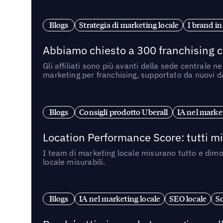
Blogs
Strategia di marketing locale
I brand in
Abbiamo chiesto a 300 franchising ch
Gli affiliati sono più avanti della sede centrale 
marketing per franchising, supportato da nuovi da
Blogs
Consigli prodotto Uberall
IA nel market
Location Performance Score: tutti m
I team di marketing locale misurano tutto e dimo
locale misurabili.
Blogs
IA nel marketing locale
SEO locale
So