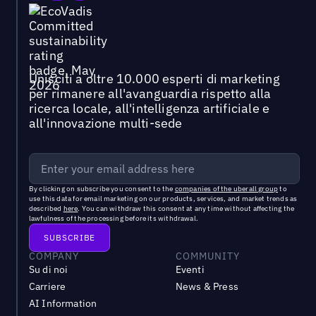
Unisciti a oltre 10.000 esperti di marketing
per rimanere all'avanguardia rispetto alla
ricerca locale, all'intelligenza artificiale e
all'innovazione multi-sede
By clicking on subscribe you consent to the
companies of the uberall group
to
use this data for email marketing on our products, services, and market trends as
described
here
. You can withdraw this consent at any time without affecting the
lawfulness of the processing before its withdrawal.
COMPANY
COMMUNITY
Su di noi
Eventi
Carriere
News & Press
AI Information