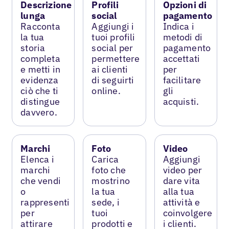
Descrizione
Profili
Opzioni di
lunga
social
pagamento
Racconta
Aggiungi i
Indica i
la tua
tuoi profili
metodi di
storia
social per
pagamento
completa
permettere
accettati
e metti in
ai clienti
per
evidenza
di seguirti
facilitare
ciò che ti
online.
gli
distingue
acquisti.
davvero.
Marchi
Foto
Video
Elenca i
Carica
Aggiungi
marchi
foto che
video per
che vendi
mostrino
dare vita
o
la tua
alla tua
rappresenti
sede, i
attività e
per
tuoi
coinvolgere
attirare
prodotti e
i clienti.