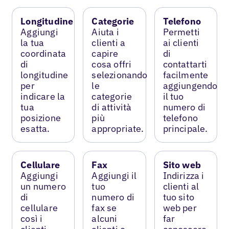
Longitudine
Categorie
Telefono
Aggiungi
Aiuta i
Permetti
la tua
clienti a
ai clienti
coordinata
capire
di
di
cosa offri
contattarti
longitudine
selezionando
facilmente
per
le
aggiungendo
indicare la
categorie
il tuo
tua
di attività
numero di
posizione
più
telefono
esatta.
appropriate.
principale.
Cellulare
Fax
Sito web
Aggiungi
Aggiungi il
Indirizza i
un numero
tuo
clienti al
di
numero di
tuo sito
cellulare
fax se
web per
così i
alcuni
far