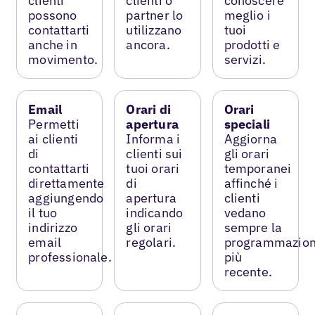
clienti
clienti o
conoscere
possono
partner lo
meglio i
contattarti
utilizzano
tuoi
anche in
ancora.
prodotti e
movimento.
servizi.
Email
Orari di
Orari
Permetti
apertura
speciali
ai clienti
Informa i
Aggiorna
di
clienti sui
gli orari
contattarti
tuoi orari
temporanei
direttamente
di
affinché i
aggiungendo
apertura
clienti
il tuo
indicando
vedano
indirizzo
gli orari
sempre la
email
regolari.
programmazio
professionale.
più
recente.