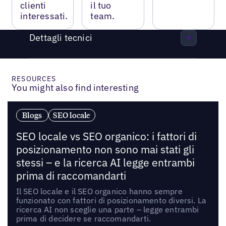
clienti
il tuo
interessati.
team.
Dettagli tecnici
RESOURCES
You might also find interesting
Blogs
SEO locale
SEO locale vs SEO organico: i fattori di
posizionamento non sono mai stati gli
stessi – e la ricerca AI legge entrambi
prima di raccomandarti
Il SEO locale e il SEO organico hanno sempre
funzionato con fattori di posizionamento diversi. La
ricerca AI non sceglie una parte – legge entrambi
prima di decidere se raccomandarti.