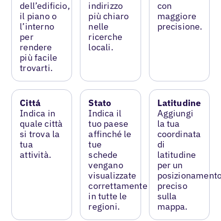
dell’edificio,
indirizzo
con
il piano o
più chiaro
maggiore
l’interno
nelle
precisione.
per
ricerche
rendere
locali.
più facile
trovarti.
Cittá
Stato
Latitudine
Indica in
Indica il
Aggiungi
quale città
tuo paese
la tua
si trova la
affinché le
coordinata
tua
tue
di
attività.
schede
latitudine
vengano
per un
visualizzate
posizionament
correttamente
preciso
in tutte le
sulla
regioni.
mappa.