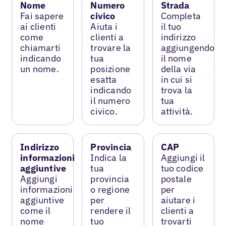
Nome
Numero
Strada
Fai sapere
civico
Completa
ai clienti
Aiuta i
il tuo
come
clienti a
indirizzo
chiamarti
trovare la
aggiungendo
indicando
tua
il nome
un nome.
posizione
della via
esatta
in cui si
indicando
trova la
il numero
tua
civico.
attività.
Indirizzo
Provincia
CAP
informazioni
Indica la
Aggiungi il
aggiuntive
tua
tuo codice
Aggiungi
provincia
postale
informazioni
o regione
per
aggiuntive
per
aiutare i
come il
rendere il
clienti a
nome
tuo
trovarti