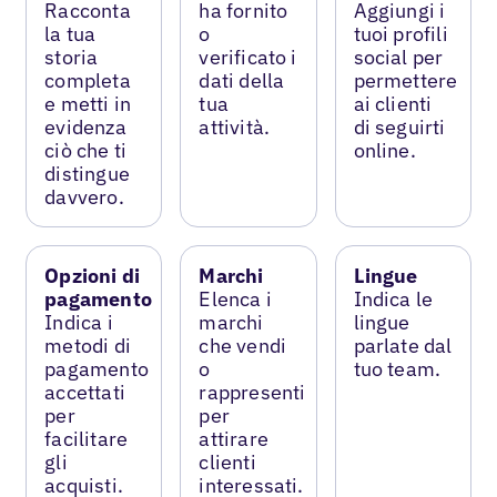
Racconta
ha fornito
Aggiungi i
la tua
o
tuoi profili
storia
verificato i
social per
completa
dati della
permettere
e metti in
tua
ai clienti
evidenza
attività.
di seguirti
ciò che ti
online.
distingue
davvero.
Opzioni di
Marchi
Lingue
pagamento
Elenca i
Indica le
Indica i
marchi
lingue
metodi di
che vendi
parlate dal
pagamento
o
tuo team.
accettati
rappresenti
per
per
facilitare
attirare
gli
clienti
acquisti.
interessati.