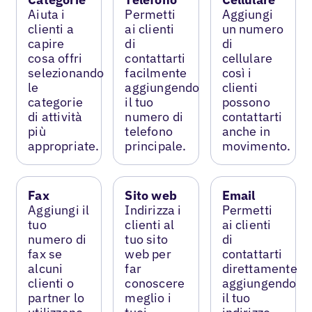
Aiuta i
Permetti
Aggiungi
clienti a
ai clienti
un numero
capire
di
di
cosa offri
contattarti
cellulare
selezionando
facilmente
così i
le
aggiungendo
clienti
categorie
il tuo
possono
di attività
numero di
contattarti
più
telefono
anche in
appropriate.
principale.
movimento.
Fax
Sito web
Email
Aggiungi il
Indirizza i
Permetti
tuo
clienti al
ai clienti
numero di
tuo sito
di
fax se
web per
contattarti
alcuni
far
direttamente
clienti o
conoscere
aggiungendo
partner lo
meglio i
il tuo