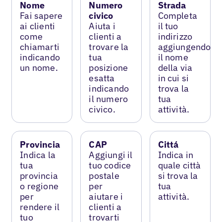
Nome
Numero
Strada
Fai sapere
civico
Completa
ai clienti
Aiuta i
il tuo
come
clienti a
indirizzo
chiamarti
trovare la
aggiungendo
indicando
tua
il nome
un nome.
posizione
della via
esatta
in cui si
indicando
trova la
il numero
tua
civico.
attività.
Provincia
CAP
Cittá
Indica la
Aggiungi il
Indica in
tua
tuo codice
quale città
provincia
postale
si trova la
o regione
per
tua
per
aiutare i
attività.
rendere il
clienti a
tuo
trovarti