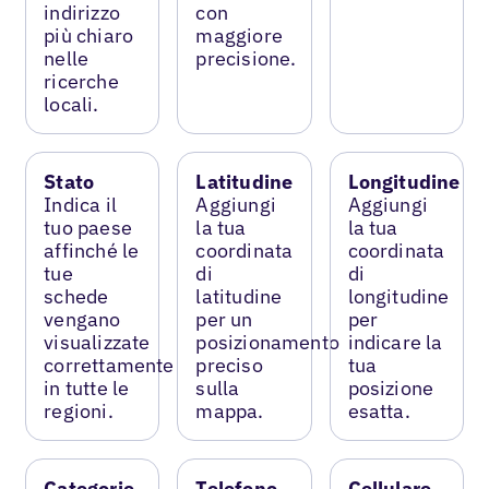
indirizzo
con
più chiaro
maggiore
nelle
precisione.
ricerche
locali.
Stato
Latitudine
Longitudine
Indica il
Aggiungi
Aggiungi
tuo paese
la tua
la tua
affinché le
coordinata
coordinata
tue
di
di
schede
latitudine
longitudine
vengano
per un
per
visualizzate
posizionamento
indicare la
correttamente
preciso
tua
in tutte le
sulla
posizione
regioni.
mappa.
esatta.
Categorie
Telefono
Cellulare