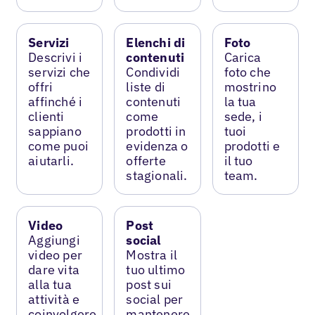
Servizi
Elenchi di
Foto
Descrivi i
contenuti
Carica
servizi che
Condividi
foto che
offri
liste di
mostrino
affinché i
contenuti
la tua
clienti
come
sede, i
sappiano
prodotti in
tuoi
come puoi
evidenza o
prodotti e
aiutarli.
offerte
il tuo
stagionali.
team.
Video
Post
Aggiungi
social
video per
Mostra il
dare vita
tuo ultimo
alla tua
post sui
attività e
social per
coinvolgere
mantenere