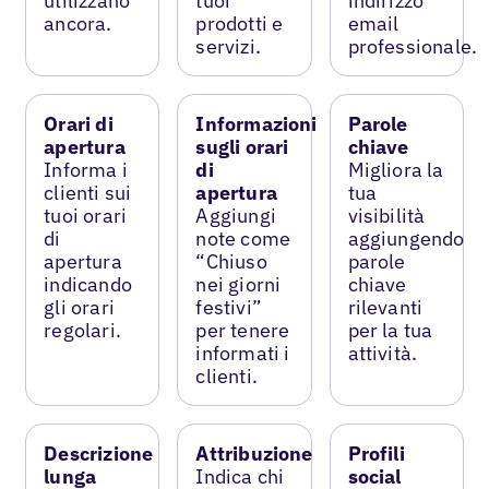
utilizzano
tuoi
indirizzo
ancora.
prodotti e
email
servizi.
professionale.
Orari di
Informazioni
Parole
apertura
sugli orari
chiave
Informa i
di
Migliora la
clienti sui
apertura
tua
tuoi orari
Aggiungi
visibilità
di
note come
aggiungendo
apertura
“Chiuso
parole
indicando
nei giorni
chiave
gli orari
festivi”
rilevanti
regolari.
per tenere
per la tua
informati i
attività.
clienti.
Descrizione
Attribuzione
Profili
lunga
Indica chi
social