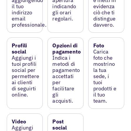
aggiungendo
apertura
e metti in
il tuo
indicando
evidenza
indirizzo
gli orari
ciò che ti
email
regolari.
distingue
professionale.
davvero.
Profili
Opzioni di
Foto
social
pagamento
Carica
Aggiungi i
Indica i
foto che
tuoi profili
metodi di
mostrino
social per
pagamento
la tua
permettere
accettati
sede, i
ai clienti
per
tuoi
di seguirti
facilitare
prodotti e
online.
gli
il tuo
acquisti.
team.
Video
Post
Aggiungi
social