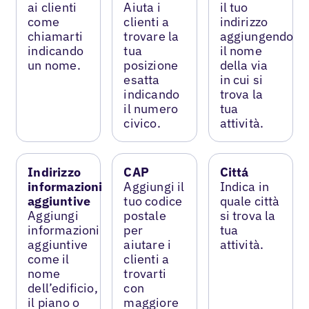
ai clienti
Aiuta i
il tuo
come
clienti a
indirizzo
chiamarti
trovare la
aggiungendo
indicando
tua
il nome
un nome.
posizione
della via
esatta
in cui si
indicando
trova la
il numero
tua
civico.
attività.
Indirizzo
CAP
Cittá
informazioni
Aggiungi il
Indica in
aggiuntive
tuo codice
quale città
Aggiungi
postale
si trova la
informazioni
per
tua
aggiuntive
aiutare i
attività.
come il
clienti a
nome
trovarti
dell’edificio,
con
il piano o
maggiore