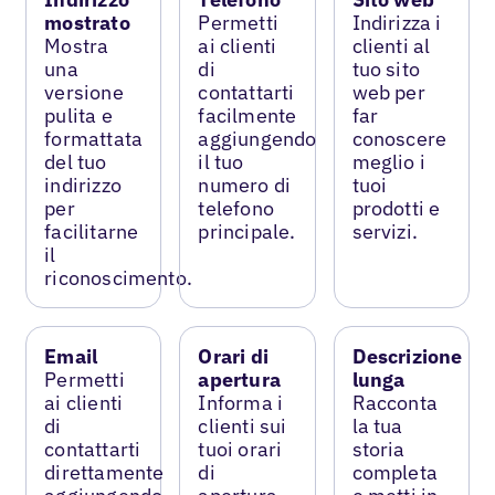
mostrato
Permetti
Indirizza i
Mostra
ai clienti
clienti al
una
di
tuo sito
versione
contattarti
web per
pulita e
facilmente
far
formattata
aggiungendo
conoscere
del tuo
il tuo
meglio i
indirizzo
numero di
tuoi
per
telefono
prodotti e
facilitarne
principale.
servizi.
il
riconoscimento.
Email
Orari di
Descrizione
Permetti
apertura
lunga
ai clienti
Informa i
Racconta
di
clienti sui
la tua
contattarti
tuoi orari
storia
direttamente
di
completa