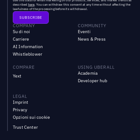
use this data for email marketing on our products, services, and market trends as
described
here
. You can withdraw this consent at any time without affecting the
lawfulness of the processing before its withdrawal.
COMPANY
COMMUNITY
Su di noi
Eventi
Carriere
News & Press
AI Information
Whistleblower
COMPARE
USING UBERALL
Academia
Yext
Developer hub
LEGAL
Imprint
Privacy
Opzioni sui cookie
Trust Center