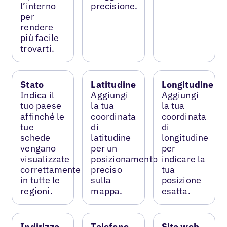
l’interno
precisione.
per
rendere
più facile
trovarti.
Stato
Latitudine
Longitudine
Indica il
Aggiungi
Aggiungi
tuo paese
la tua
la tua
affinché le
coordinata
coordinata
tue
di
di
schede
latitudine
longitudine
vengano
per un
per
visualizzate
posizionamento
indicare la
correttamente
preciso
tua
in tutte le
sulla
posizione
regioni.
mappa.
esatta.
Indirizzo
Telefono
Sito web