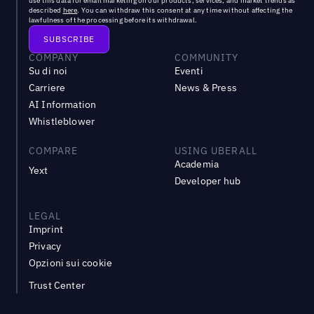
use this data for email marketing on our products, services, and market trends as
described
here
. You can withdraw this consent at any time without affecting the
lawfulness of the processing before its withdrawal.
COMPANY
COMMUNITY
Su di noi
Eventi
Carriere
News & Press
AI Information
Whistleblower
COMPARE
USING UBERALL
Academia
Yext
Developer hub
LEGAL
Imprint
Privacy
Opzioni sui cookie
Trust Center