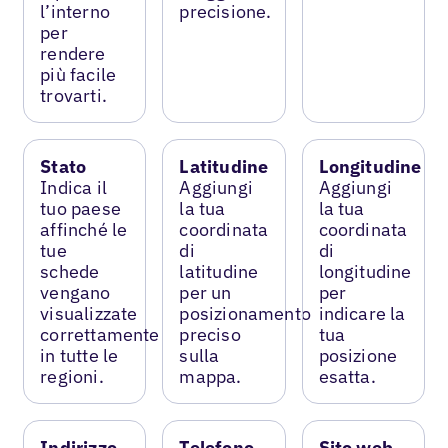
l’interno
precisione.
per
rendere
più facile
trovarti.
Stato
Latitudine
Longitudine
Indica il
Aggiungi
Aggiungi
tuo paese
la tua
la tua
affinché le
coordinata
coordinata
tue
di
di
schede
latitudine
longitudine
vengano
per un
per
visualizzate
posizionamento
indicare la
correttamente
preciso
tua
in tutte le
sulla
posizione
regioni.
mappa.
esatta.
Indirizzo
Telefono
Sito web