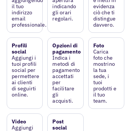
aggiungendo
apertura
e metti in
il tuo
indicando
evidenza
indirizzo
gli orari
ciò che ti
email
regolari.
distingue
professionale.
davvero.
Profili
Opzioni di
Foto
social
pagamento
Carica
Aggiungi i
Indica i
foto che
tuoi profili
metodi di
mostrino
social per
pagamento
la tua
permettere
accettati
sede, i
ai clienti
per
tuoi
di seguirti
facilitare
prodotti e
online.
gli
il tuo
acquisti.
team.
Video
Post
Aggiungi
social