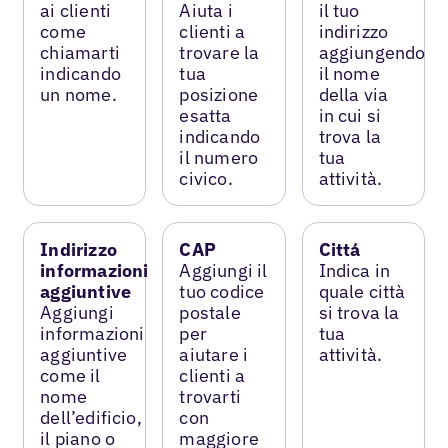
ai clienti
Aiuta i
il tuo
come
clienti a
indirizzo
chiamarti
trovare la
aggiungendo
indicando
tua
il nome
un nome.
posizione
della via
esatta
in cui si
indicando
trova la
il numero
tua
civico.
attività.
Indirizzo
CAP
Cittá
informazioni
Aggiungi il
Indica in
aggiuntive
tuo codice
quale città
Aggiungi
postale
si trova la
informazioni
per
tua
aggiuntive
aiutare i
attività.
come il
clienti a
nome
trovarti
dell’edificio,
con
il piano o
maggiore