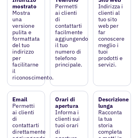
mostrato
Permetti
Indirizza i
Mostra
ai clienti
clienti al
una
di
tuo sito
versione
contattarti
web per
pulita e
facilmente
far
formattata
aggiungendo
conoscere
del tuo
il tuo
meglio i
indirizzo
numero di
tuoi
per
telefono
prodotti e
facilitarne
principale.
servizi.
il
riconoscimento.
Email
Orari di
Descrizione
Permetti
apertura
lunga
ai clienti
Informa i
Racconta
di
clienti sui
la tua
contattarti
tuoi orari
storia
direttamente
di
completa