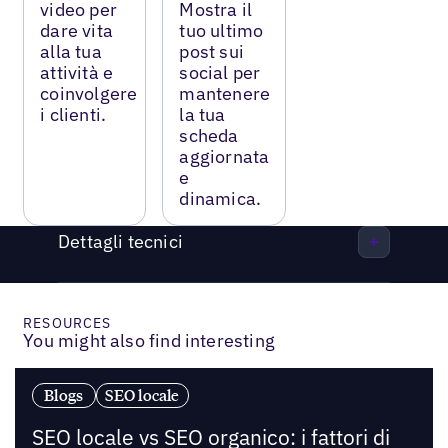
video per
Mostra il
dare vita
tuo ultimo
alla tua
post sui
attività e
social per
coinvolgere
mantenere
i clienti.
la tua
scheda
aggiornata
e
dinamica.
Dettagli tecnici
RESOURCES
You might also find interesting
Blogs
SEO locale
SEO locale vs SEO organico: i fattori di