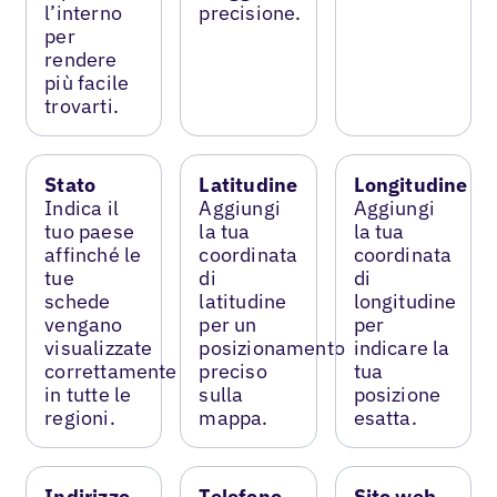
l’interno
precisione.
per
rendere
più facile
trovarti.
Stato
Latitudine
Longitudine
Indica il
Aggiungi
Aggiungi
tuo paese
la tua
la tua
affinché le
coordinata
coordinata
tue
di
di
schede
latitudine
longitudine
vengano
per un
per
visualizzate
posizionamento
indicare la
correttamente
preciso
tua
in tutte le
sulla
posizione
regioni.
mappa.
esatta.
Indirizzo
Telefono
Sito web