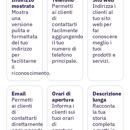
mostrato
Permetti
Indirizza i
Mostra
ai clienti
clienti al
una
di
tuo sito
versione
contattarti
web per
pulita e
facilmente
far
formattata
aggiungendo
conoscere
del tuo
il tuo
meglio i
indirizzo
numero di
tuoi
per
telefono
prodotti e
facilitarne
principale.
servizi.
il
riconoscimento.
Email
Orari di
Descrizione
Permetti
apertura
lunga
ai clienti
Informa i
Racconta
di
clienti sui
la tua
contattarti
tuoi orari
storia
direttamente
di
completa