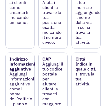
ai clienti
Aiuta i
il tuo
come
clienti a
indirizzo
chiamarti
trovare la
aggiungendo
indicando
tua
il nome
un nome.
posizione
della via
esatta
in cui si
indicando
trova la
il numero
tua
civico.
attività.
Indirizzo
CAP
Cittá
informazioni
Aggiungi il
Indica in
aggiuntive
tuo codice
quale città
Aggiungi
postale
si trova la
informazioni
per
tua
aggiuntive
aiutare i
attività.
come il
clienti a
nome
trovarti
dell’edificio,
con
il piano o
maggiore