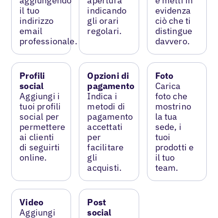
aggiungendo
apertura
e metti in
il tuo
indicando
evidenza
indirizzo
gli orari
ciò che ti
email
regolari.
distingue
professionale.
davvero.
Profili
Opzioni di
Foto
social
pagamento
Carica
Aggiungi i
Indica i
foto che
tuoi profili
metodi di
mostrino
social per
pagamento
la tua
permettere
accettati
sede, i
ai clienti
per
tuoi
di seguirti
facilitare
prodotti e
online.
gli
il tuo
acquisti.
team.
Video
Post
Aggiungi
social