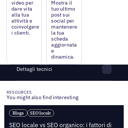
video per
Mostra il
dare vita
tuo ultimo
alla tua
post sui
attività e
social per
coinvolgere
mantenere
i clienti.
la tua
scheda
aggiornata
e
dinamica.
Dettagli tecnici
RESOURCES
You might also find interesting
Blogs
SEO locale
SEO locale vs SEO organico: i fattori di