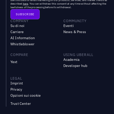
use this data for email marketing on our products, services, and market trends as
described
here
. You can withdraw this consent at any time without affecting the
lawfulness of the processing before its withdrawal.
COMPANY
COMMUNITY
Su di noi
Eventi
Carriere
News & Press
AI Information
Whistleblower
COMPARE
USING UBERALL
Academia
Yext
Developer hub
LEGAL
Imprint
Privacy
Opzioni sui cookie
Trust Center