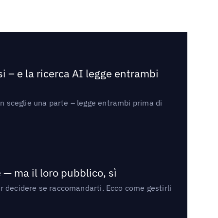
i – e la ricerca AI legge entrambi
on sceglie una parte – legge entrambi prima di
— ma il loro pubblico, sì
per decidere se raccomandarti. Ecco come gestirli