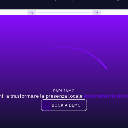
Previous
Prossimo
PARLIAMO
nti a trasformare la presenza locale
In termini di entr
Book a demo
BOOK A DEMO