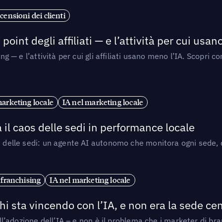
censioni dei clienti
point degli affiliati — e l’attività per cui usa
sing — e l’attività per cui gli affiliati usano meno l’IA. Scop
marketing locale
IA nel marketing locale
 il caos delle sedi in performance locale
e delle sedi: un agente AI autonomo che monitora ogni sede, de
 franchising
IA nel marketing locale
i sta vincendo con l’IA, e non era la sede cen
nell’adozione dell’IA – e non è il problema che i marketer di b