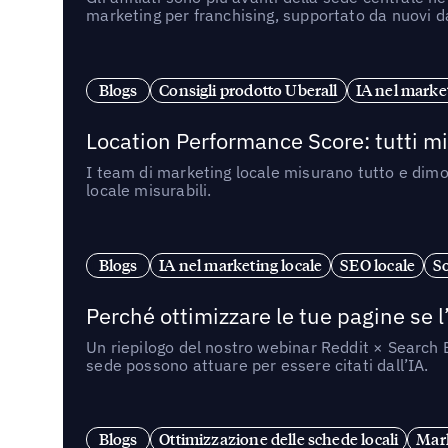
marketing per franchising, supportato da nuovi da
Blogs
Consigli prodotto Uberall
IA nel market
Location Performance Score: tutti m
I team di marketing locale misurano tutto e dimo
locale misurabili.
Blogs
IA nel marketing locale
SEO locale
So
Perché ottimizzare le tue pagine se l
Un riepilogo del nostro webinar Reddit × Search E
sede possono attuare per essere citati dall’IA.
Blogs
Ottimizzazione delle schede locali
Mark