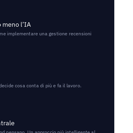
no meno l’IA
ri come implementare una gestione recensioni
cide cosa conta di più e fa il lavoro.
trale
rand pensano. Un approccio più intelligente al