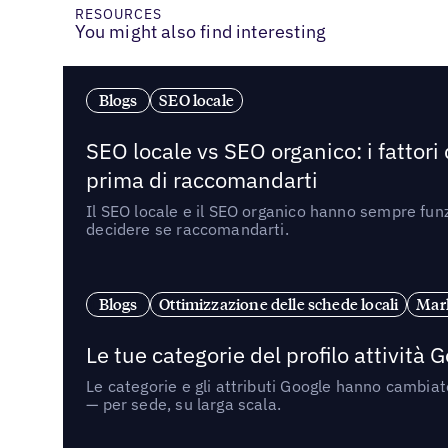
RESOURCES
You might also find interesting
Blogs
SEO locale
SEO locale vs SEO organico: i fattori
prima di raccomandarti
Il SEO locale e il SEO organico hanno sempre funz
decidere se raccomandarti.
Blogs
Ottimizzazione delle schede locali
Mark
Le tue categorie del profilo attività
Le categorie e gli attributi Google hanno cambiato
— per sede, su larga scala.