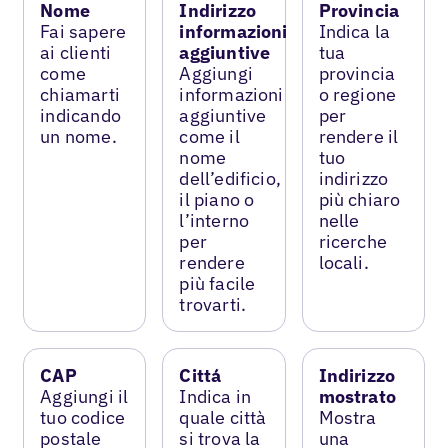
Nome
Indirizzo
Provincia
Fai sapere
informazioni
Indica la
ai clienti
aggiuntive
tua
come
Aggiungi
provincia
chiamarti
informazioni
o regione
indicando
aggiuntive
per
un nome.
come il
rendere il
nome
tuo
dell’edificio,
indirizzo
il piano o
più chiaro
l’interno
nelle
per
ricerche
rendere
locali.
più facile
trovarti.
CAP
Cittá
Indirizzo
Aggiungi il
Indica in
mostrato
tuo codice
quale città
Mostra
postale
si trova la
una