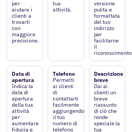
per
tua
versione
aiutare i
attività.
pulita e
clienti a
formattata
trovarti
del tuo
con
indirizzo
maggiore
per
precisione.
facilitarne
il
riconoscimento
Data di
Telefono
Descrizione
apertura
Permetti
breve
Indica la
ai clienti
Dai ai
data di
di
clienti un
apertura
contattarti
breve
della tua
facilmente
riassunto
attività
aggiungendo
di ciò che
per
il tuo
rende
aumentare
numero di
speciale la
fiducia e
telefono
tua