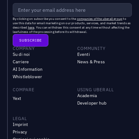
By clicking on subscribe you consent to the
companies of the uberall group
to
use this data for email marketing on our products, services, and market trends as
described
here
. You can withdraw this consent at any time without affecting the
lawfulness of the processing before its withdrawal.
COMPANY
COMMUNITY
Su di noi
Eventi
Carriere
News & Press
AI Information
Whistleblower
COMPARE
USING UBERALL
Academia
Yext
Developer hub
LEGAL
Imprint
Privacy