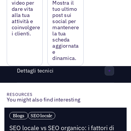
video per
Mostra il
dare vita
tuo ultimo
alla tua
post sui
attività e
social per
coinvolgere
mantenere
i clienti.
la tua
scheda
aggiornata
e
dinamica.
Dettagli tecnici
RESOURCES
You might also find interesting
Blogs
SEO locale
SEO locale vs SEO organico: i fattori di