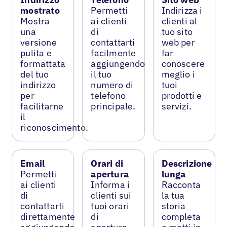
mostrato
Permetti
Indirizza i
Mostra
ai clienti
clienti al
una
di
tuo sito
versione
contattarti
web per
pulita e
facilmente
far
formattata
aggiungendo
conoscere
del tuo
il tuo
meglio i
indirizzo
numero di
tuoi
per
telefono
prodotti e
facilitarne
principale.
servizi.
il
riconoscimento.
Email
Orari di
Descrizione
Permetti
apertura
lunga
ai clienti
Informa i
Racconta
di
clienti sui
la tua
contattarti
tuoi orari
storia
direttamente
di
completa