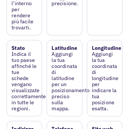
l’interno
precisione.
per
rendere
più facile
trovarti.
Stato
Latitudine
Longitudine
Indica il
Aggiungi
Aggiungi
tuo paese
la tua
la tua
affinché le
coordinata
coordinata
tue
di
di
schede
latitudine
longitudine
vengano
per un
per
visualizzate
posizionamento
indicare la
correttamente
preciso
tua
in tutte le
sulla
posizione
regioni.
mappa.
esatta.
Indirizzo
Telefono
Sito web