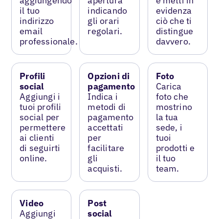
aggiungendo
apertura
e metti in
il tuo
indicando
evidenza
indirizzo
gli orari
ciò che ti
email
regolari.
distingue
professionale.
davvero.
Profili
Opzioni di
Foto
social
pagamento
Carica
Aggiungi i
Indica i
foto che
tuoi profili
metodi di
mostrino
social per
pagamento
la tua
permettere
accettati
sede, i
ai clienti
per
tuoi
di seguirti
facilitare
prodotti e
online.
gli
il tuo
acquisti.
team.
Video
Post
Aggiungi
social