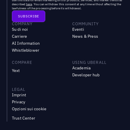
use this data for email marketing on our products, services, and market trends as
described
here
. You can withdraw this consent at any time without affecting the
lawfulness of the processing before its withdrawal.
COMPANY
COMMUNITY
Su di noi
Eventi
Carriere
News & Press
AI Information
Whistleblower
COMPARE
USING UBERALL
Academia
Yext
Developer hub
LEGAL
Imprint
Privacy
Opzioni sui cookie
Trust Center