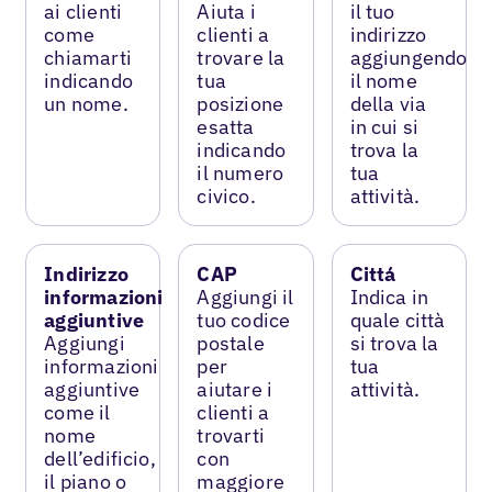
ai clienti
Aiuta i
il tuo
come
clienti a
indirizzo
chiamarti
trovare la
aggiungendo
indicando
tua
il nome
un nome.
posizione
della via
esatta
in cui si
indicando
trova la
il numero
tua
civico.
attività.
Indirizzo
CAP
Cittá
informazioni
Aggiungi il
Indica in
aggiuntive
tuo codice
quale città
Aggiungi
postale
si trova la
informazioni
per
tua
aggiuntive
aiutare i
attività.
come il
clienti a
nome
trovarti
dell’edificio,
con
il piano o
maggiore