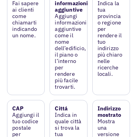
Fai sapere
informazioni
Indica la
ai clienti
aggiuntive
tua
come
Aggiungi
provincia
chiamarti
informazioni
o regione
indicando
aggiuntive
per
un nome.
come il
rendere il
nome
tuo
dell’edificio,
indirizzo
il piano o
più chiaro
l’interno
nelle
per
ricerche
rendere
locali.
più facile
trovarti.
CAP
Cittá
Indirizzo
Aggiungi il
Indica in
mostrato
tuo codice
quale città
Mostra
postale
si trova la
una
per
tua
versione