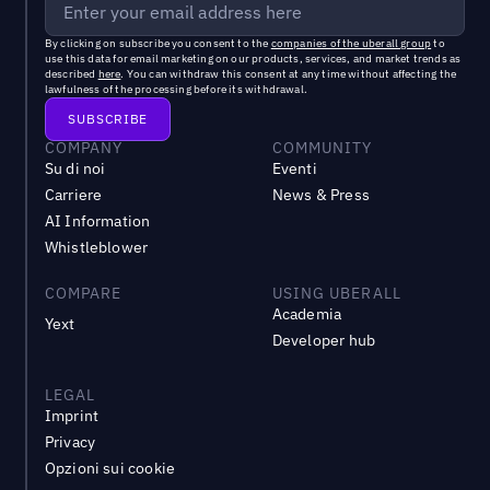
By clicking on subscribe you consent to the
companies of the uberall group
to
use this data for email marketing on our products, services, and market trends as
described
here
. You can withdraw this consent at any time without affecting the
lawfulness of the processing before its withdrawal.
COMPANY
COMMUNITY
Su di noi
Eventi
Carriere
News & Press
AI Information
Whistleblower
COMPARE
USING UBERALL
Academia
Yext
Developer hub
LEGAL
Imprint
Privacy
Opzioni sui cookie