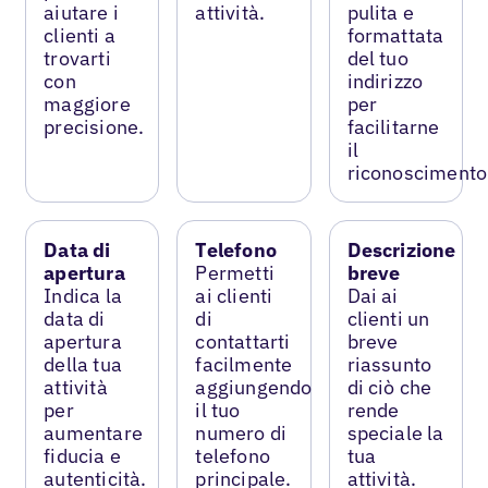
aiutare i
attività.
pulita e
clienti a
formattata
trovarti
del tuo
con
indirizzo
maggiore
per
precisione.
facilitarne
il
riconoscimento
Data di
Telefono
Descrizione
apertura
Permetti
breve
Indica la
ai clienti
Dai ai
data di
di
clienti un
apertura
contattarti
breve
della tua
facilmente
riassunto
attività
aggiungendo
di ciò che
per
il tuo
rende
aumentare
numero di
speciale la
fiducia e
telefono
tua
autenticità.
principale.
attività.