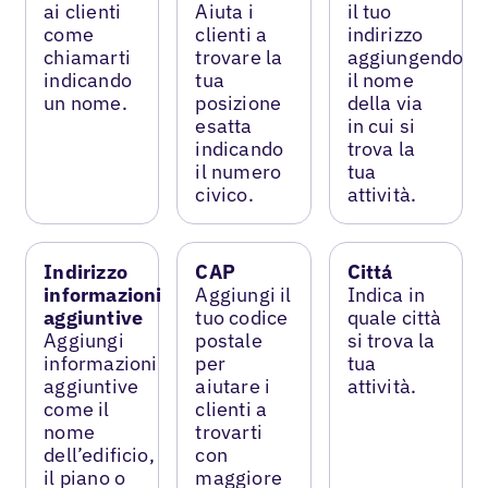
ai clienti
Aiuta i
il tuo
come
clienti a
indirizzo
chiamarti
trovare la
aggiungendo
indicando
tua
il nome
un nome.
posizione
della via
esatta
in cui si
indicando
trova la
il numero
tua
civico.
attività.
Indirizzo
CAP
Cittá
informazioni
Aggiungi il
Indica in
aggiuntive
tuo codice
quale città
Aggiungi
postale
si trova la
informazioni
per
tua
aggiuntive
aiutare i
attività.
come il
clienti a
nome
trovarti
dell’edificio,
con
il piano o
maggiore