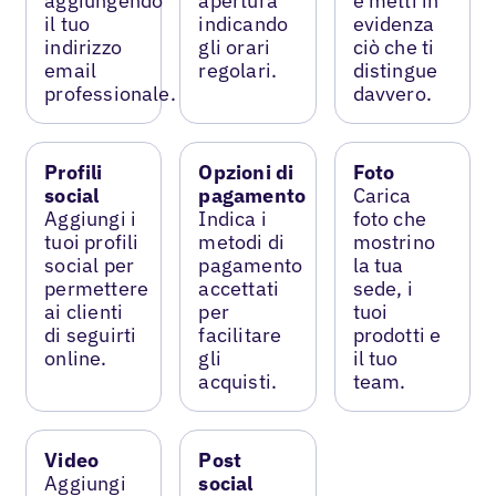
aggiungendo
apertura
e metti in
il tuo
indicando
evidenza
indirizzo
gli orari
ciò che ti
email
regolari.
distingue
professionale.
davvero.
Profili
Opzioni di
Foto
social
pagamento
Carica
Aggiungi i
Indica i
foto che
tuoi profili
metodi di
mostrino
social per
pagamento
la tua
permettere
accettati
sede, i
ai clienti
per
tuoi
di seguirti
facilitare
prodotti e
online.
gli
il tuo
acquisti.
team.
Video
Post
Aggiungi
social