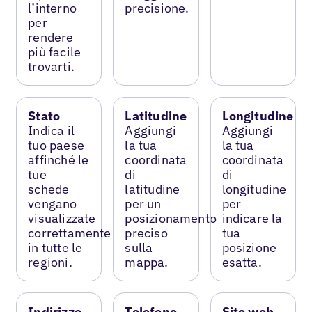
l’interno
precisione.
per
rendere
più facile
trovarti.
Stato
Latitudine
Longitudine
Indica il
Aggiungi
Aggiungi
tuo paese
la tua
la tua
affinché le
coordinata
coordinata
tue
di
di
schede
latitudine
longitudine
vengano
per un
per
visualizzate
posizionamento
indicare la
correttamente
preciso
tua
in tutte le
sulla
posizione
regioni.
mappa.
esatta.
Indirizzo
Telefono
Sito web