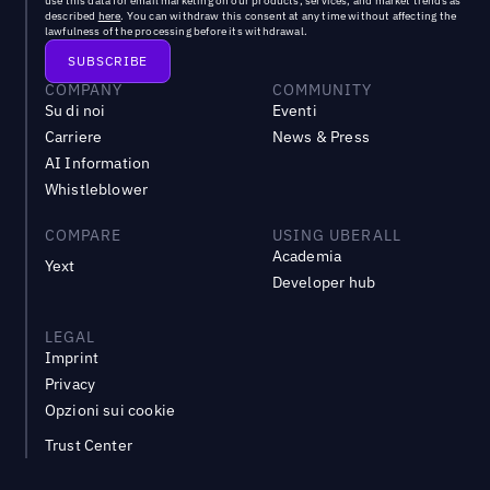
use this data for email marketing on our products, services, and market trends as
described
here
. You can withdraw this consent at any time without affecting the
lawfulness of the processing before its withdrawal.
COMPANY
COMMUNITY
Su di noi
Eventi
Carriere
News & Press
AI Information
Whistleblower
COMPARE
USING UBERALL
Academia
Yext
Developer hub
LEGAL
Imprint
Privacy
Opzioni sui cookie
Trust Center