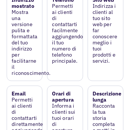
mostrato
Permetti
Indirizza i
Mostra
ai clienti
clienti al
una
di
tuo sito
versione
contattarti
web per
pulita e
facilmente
far
formattata
aggiungendo
conoscere
del tuo
il tuo
meglio i
indirizzo
numero di
tuoi
per
telefono
prodotti e
facilitarne
principale.
servizi.
il
riconoscimento.
Email
Orari di
Descrizione
Permetti
apertura
lunga
ai clienti
Informa i
Racconta
di
clienti sui
la tua
contattarti
tuoi orari
storia
direttamente
di
completa