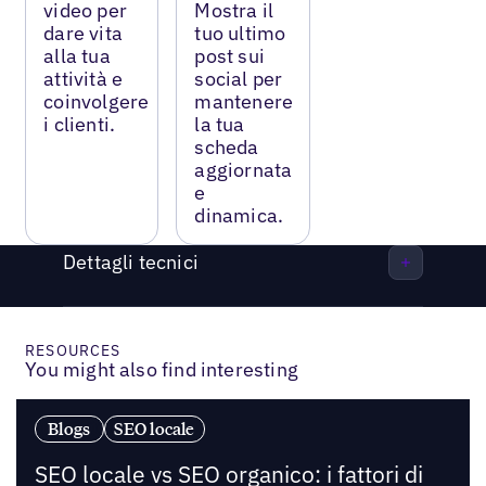
video per
Mostra il
dare vita
tuo ultimo
alla tua
post sui
attività e
social per
coinvolgere
mantenere
i clienti.
la tua
scheda
aggiornata
e
dinamica.
Dettagli tecnici
RESOURCES
You might also find interesting
Blogs
SEO locale
SEO locale vs SEO organico: i fattori di